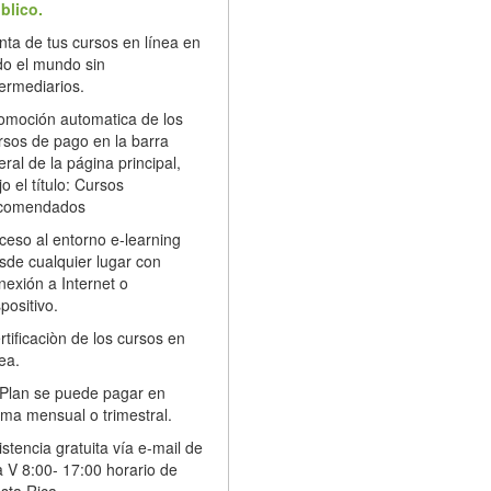
blico.
nta de tus cursos en línea en
do el mundo sin
termediarios.
omoción automatica de los
rsos de pago en la barra
teral de la página principal,
jo el título: Cursos
comendados
ceso al entorno e-learning
sde cualquier lugar con
nexión a Internet o
positivo.
rtificaciòn de los cursos en
ea.
 Plan se puede pagar en
rma mensual o trimestral.
istencia gratuita vía e-mail de
a V 8:00- 17:00 horario de