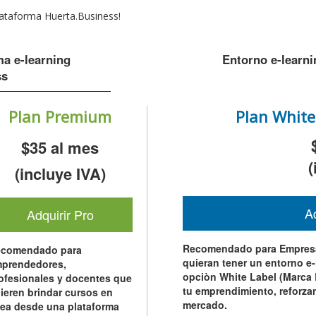
lataforma Huerta.Business!
ma e-learning
Entorno e-learni
ss
Plan Premium
Plan White
$35
al mes
(
(incluye IVA)
Ad
Adquirir Pro
Recomendado para Empresa
comendado para
quieran tener un entorno e
prendedores,
opciòn White Label (Marca 
ofesionales y docentes que
tu emprendimiento, reforza
ieren brindar cursos en
mercado.
nea desde una plataforma