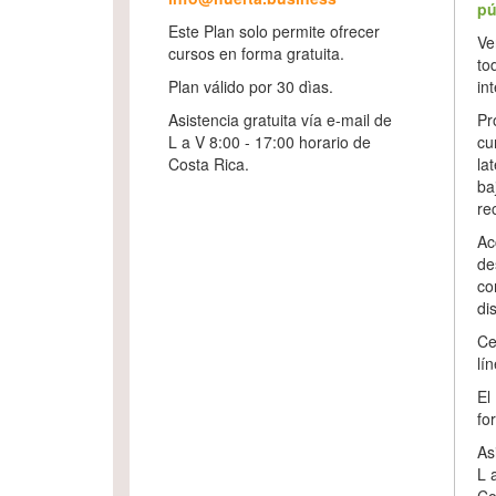
pú
Este Plan solo permite ofrecer
Ve
cursos en forma gratuita.
to
Plan válido por 30 dìas.
in
Asistencia gratuita vía e-mail de
Pr
L a V 8:00 - 17:00 horario de
cu
Costa Rica.
la
ba
re
Ac
de
co
dis
Ce
lín
El
fo
As
L 