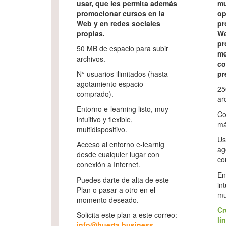
usar, que les permita además
mu
promocionar cursos en la
op
Web y en redes sociales
pr
propias.
We
pr
50 MB de espacio para subir
me
archivos.
co
N° usuarios ilimitados (hasta
pr
agotamiento espacio
25
comprado).
ar
Entorno e-learning listo, muy
Co
intuitivo y flexible,
má
multidispositivo.
Us
Acceso al entorno e-learnig
ag
desde cualquier lugar con
co
conexión a Internet.
En
Puedes darte de alta de este
int
Plan o pasar a otro en el
mu
momento deseado.
Cr
Solicita este plan a este correo:
lí
info@huerta.business