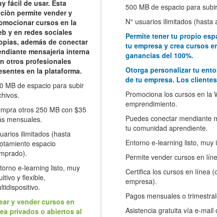
y fácil de usar. Esta
500 MB de espacio para subir
ciòn permite vender y
N° usuarios ilimitados (hast
omocionar cursos en la
b y en redes sociales
Permite tener tu propio esp
opias, además de conectar
tu empresa y crea cursos en
ndiante mensajerìa interna
ganancias del 100%.
n otros profesionales
Otorga personalizar tu ento
esentes en la plataforma.
de tu empresa. Los clientes
0 MB de espacio para subir
Promociona los cursos en la W
chivos.
emprendimiento.
mpra otros 250 MB con $35
Puedes conectar mendiante me
s mensuales.
tu comunidad aprendiente.
uarios ilimitados (hasta
Entorno e-learning listo, muy in
otamiento espacio
mprado).
Permite vender cursos en lín
torno e-learning listo, muy
Certifica los cursos en línea 
uitivo y flexible,
empresa).
ltidispositivo.
Pagos mensuales o trimestral
ear y vender cursos en
Asistencia gratuita vía e-mail
nea privados o abiertos al